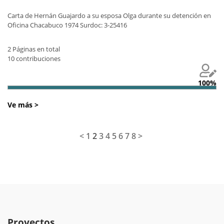
1974
Carta de Hernán Guajardo a su esposa Olga durante su detención en
Oficina Chacabuco 1974 Surdoc: 3-25416
2 Páginas en total
10 contribuciones
100%
Ve más >
<
1
2
3
4
5
6
7
8
>
Proyectos