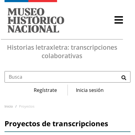
Pasar al contenido principal
Historias letraxletra: transcripciones
colaborativas
Menú de cuenta de usuario
Regístrate
Inicia sesión
Navegación principal
Inicio
Proyectos
Proyectos de transcripciones