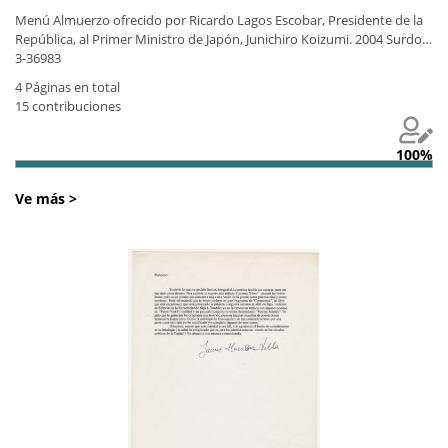
Japón, Junichiro Koizumi. 2004
Menú Almuerzo ofrecido por Ricardo Lagos Escobar, Presidente de la
República, al Primer Ministro de Japón, Junichiro Koizumi. 2004 Surdoc:
3-36983
4 Páginas en total
15 contribuciones
100%
Ve más >