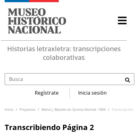
Pasar al contenido principal
Historias letraxletra: transcripciones
colaborativas
Menú de cuenta de usuario
Regístrate
Inicia sesión
Navegación principal
Inicio
Proyectos
Menú J. Balcells en Quinta Normal. 1904
Transcripción
Transcribiendo Página 2